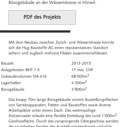
Bürogebäude an der Wässeristrasse in Hinwil.
PDF des Projekts
Mit dem Neubau zwischen Zürich- und Wässeristrasse konnte
sich die Hug Baustoffe AG einen repräsentativen Standort
sichern und zugleich mehrere Filialen zusammenschliessen.
Bauzeit
2013-2015
Anlagekosten BKP 1-5
17 mio. CHF
3
Gebäudevolumen SIA 416
68'000m
2
Lagerhallen
4'300m
2
Bürogebäude
3'800m
Das knapp 70m lange Bürogebäude vereint Ausstellungsflächen
von Sanitärapparaten, Patten und Baustoffen sowie diverse
Arbeitsplätze unter einem Dach. Das weitmaschige
2
Stützenraster erlaubt eine flexible Einteilung der rund 1'000m
Geschossfläche. Durch das vorspringende Obergeschoss werden
die raumhohen Fenster des Ausstellungsgeschosses natürlich