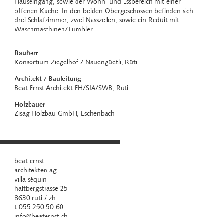
Hauseingang, sowie der Wohn- und Essbereich mit einer
offenen Küche. In den beiden Obergeschossen befinden sich
drei Schlafzimmer, zwei Nasszellen, sowie ein Reduit mit
Waschmaschinen/Tumbler.
Bauherr
Konsortium Ziegelhof / Nauengüetli, Rüti
Architekt / Bauleitung
Beat Ernst Architekt FH/SIA/SWB, Rüti
Holzbauer
Zisag Holzbau GmbH, Eschenbach
beat ernst
architekten ag
villa séquin
haltbergstrasse 25
8630 rüti / zh
t 055 250 50 60
info@beaternst.ch