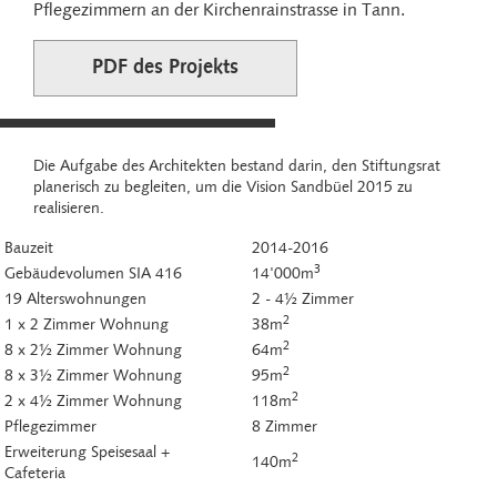
Pflegezimmern an der Kirchenrainstrasse in Tann.
PDF des Projekts
Die Aufgabe des Architekten bestand darin, den Stiftungsrat
planerisch zu begleiten, um die Vision Sandbüel 2015 zu
realisieren.
Bauzeit
2014-2016
3
Gebäudevolumen SIA 416
14'000m
19 Alterswohnungen
2 - 4½ Zimmer
2
1 x 2 Zimmer Wohnung
38m
2
8 x 2½ Zimmer Wohnung
64m
2
8 x 3½ Zimmer Wohnung
95m
2
2 x 4½ Zimmer Wohnung
118m
Pflegezimmer
8 Zimmer
Erweiterung Speisesaal +
2
140m
Cafeteria