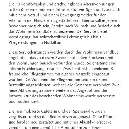
Die 19 komfortablen und erschwinglichen Alterswohnungen
sollten über eine moderne Infrastruktur verfügen und zusätzlich
mit einem Notruf und einem Bewegungsmelder für den
Vitalruf in der Nasszelle ausgestattet sein. Ebenso soll es jedem
Bewohner möglich sein, Service nach Wunsch und Bedarf durch
das Wohnheim Sandbüel zu beziehen. Der Service bietet
Verpflegung, hauswirtschaftliche Leistungen bis hin zu
Pflegeleistungen im Notfall an.
Diese Serviceleistungen werden durch das Wohnheim Sandbüel
ange­boten, das zu diesem Zwecke auf jedem Stockwerk mit
den Wohnungen baulich verbunden wurde. So entstand eine
interne Erschliessung, resp. ein Zwischentrakt, in welchem 8
freundliche Pflegezimmer mit eigener Nasszelle eingebaut
wurden. Die Vorzonen der Pflegezimmer sind am neuen
Bettenlift angeschlossen, welcher alle Geschosse verbindet. Zwei
neue Aktivierungsräume erweitern das Angebot und die
Infrastruktur des bestehenden Wohnheims wurde verbessert
und modernisiert.
Die neu möblierte Cafeteria und der Speisesaal wurden
vergrössert und so den Bedürfnissen angepasst. Diese Räume
sind farblich neu gestaltet und mit einer Akustik-Holzdecke
veredelt, um eine gemütliche Atmosphäre zu erlangen.