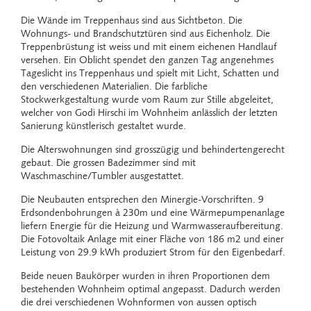
Die Wände im Treppenhaus sind aus Sichtbeton. Die
Wohnungs- und Brandschutz­türen sind aus Eichenholz. Die
Treppenbrüstung ist weiss und mit einem eichenen Handlauf
versehen. Ein Oblicht spendet den ganzen Tag angenehmes
Tageslicht ins Treppenhaus und spielt mit Licht, Schatten und
den verschiedenen Materialien. Die farbliche
Stockwerkgestaltung wurde vom Raum zur Stille abgeleitet,
welcher von Godi Hirschi im Wohnheim anlässlich der letzten
Sanierung künstlerisch gestaltet wurde.
Die Alterswohnungen sind grosszügig und behindertengerecht
gebaut. Die grossen Badezimmer sind mit
Waschmaschine/Tumbler ausgestattet.
Die Neubauten entsprechen den Minergie-Vorschriften. 9
Erdsondenbohrungen à 230m und eine Wärmepumpenanlage
liefern Energie für die Heizung und Warm­wasseraufbereitung.
Die Fotovoltaik Anlage mit einer Fläche von 186 m2 und einer
Leistung von 29.9 kWh produziert Strom für den Eigenbedarf.
Beide neuen Baukörper wurden in ihren Proportionen dem
bestehenden Wohnheim optimal angepasst. Dadurch werden
die drei verschiedenen Wohnformen von aussen optisch